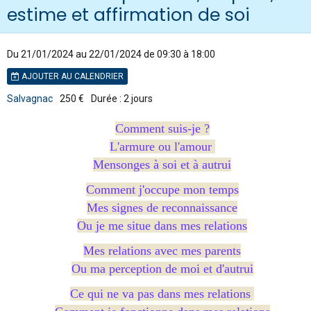
estime et affirmation de soi
Du 21/01/2024
au 22/01/2024
de 09:30
à 18:00
AJOUTER AU CALENDRIER
Salvagnac
250 €
Durée : 2 jours
Comment suis-je ?
L'armure ou l'amour
Mensonges à soi et à autrui
Comment j'occupe mon temps
Mes signes de reconnaissance
Ou je me situe dans mes relations
Mes relations avec mes parents
Ou ma perception de moi et d'autrui
Ce qui ne va pas dans mes relations