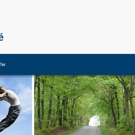
é
d'or