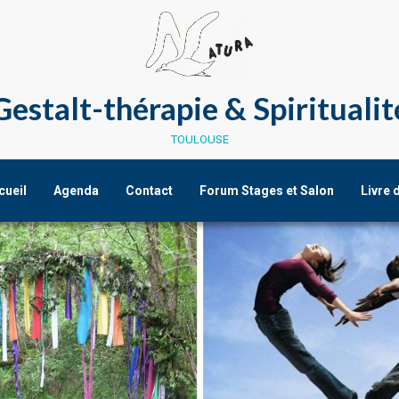
Gestalt-thérapie & Spiritualit
toulouse
cueil
Agenda
Contact
Forum Stages et Salon
Livre 